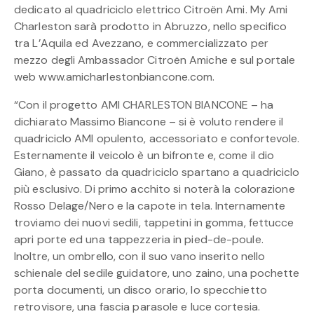
dedicato al quadriciclo elettrico Citroën Ami. My Ami
Charleston sarà prodotto in Abruzzo, nello specifico
tra L’Aquila ed Avezzano, e commercializzato per
mezzo degli Ambassador Citroën Amiche e sul portale
web www.amicharlestonbiancone.com.
“Con il progetto AMI CHARLESTON BIANCONE – ha
dichiarato Massimo Biancone – si è voluto rendere il
quadriciclo AMI opulento, accessoriato e confortevole.
Esternamente il veicolo è un bifronte e, come il dio
Giano, è passato da quadriciclo spartano a quadriciclo
più esclusivo. Di primo acchito si noterà la colorazione
Rosso Delage/Nero e la capote in tela. Internamente
troviamo dei nuovi sedili, tappetini in gomma, fettucce
apri porte ed una tappezzeria in pied-de-poule.
Inoltre, un ombrello, con il suo vano inserito nello
schienale del sedile guidatore, uno zaino, una pochette
porta documenti, un disco orario, lo specchietto
retrovisore, una fascia parasole e luce cortesia.